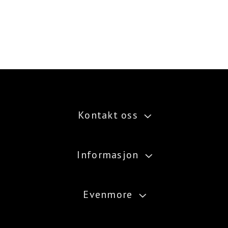
Kontakt oss
Informasjon
Møllergata 4B
3050 Mjøndalen
Evenmore
Vilkår
post@evenmore.no
Personvernerklæring