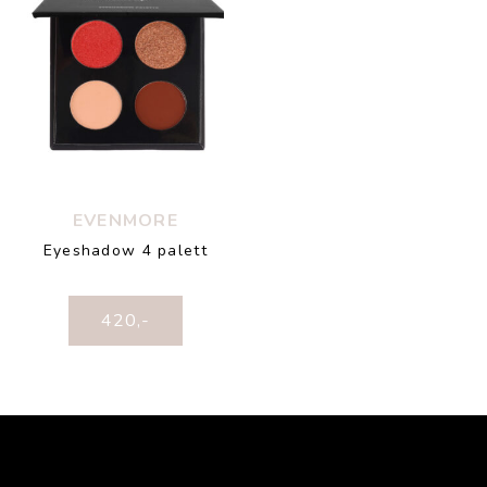
EVENMORE
Eyeshadow 4 palett
420
,-