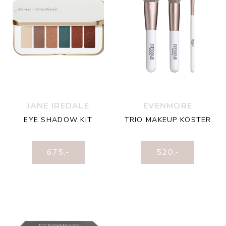
JANE IREDALE
EVENMORE
EYE SHADOW KIT
TRIO MAKEUP KOSTER
675
,-
520
,-